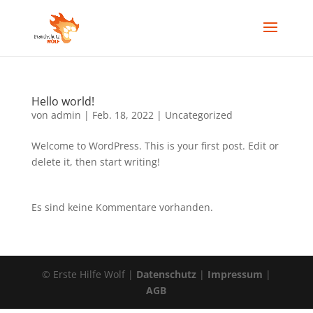
Hello world!
von
admin
|
Feb. 18, 2022
|
Uncategorized
Welcome to WordPress. This is your first post. Edit or
delete it, then start writing!
Es sind keine Kommentare vorhanden.
© Erste Hilfe Wolf |
Datenschutz
|
Impressum
|
AGB